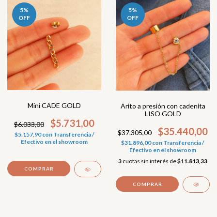
5
%
5
%
OFF
OFF
Mini CADE GOLD
Arito a presión con cadenita
LISO GOLD
$5.731,00
$6.033,00
$35.440,00
$37.305,00
$5.157,90
con
Transferencia /
Efectivo en el showroom
$31.896,00
con
Transferencia /
Efectivo en el showroom
3
cuotas sin interés de
$11.813,33