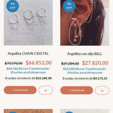
5
%
5
%
OFF
OFF
Argollita CHAIN CRISTAL
Argollita con dije BELL
$66.852,00
$27.820,00
$70.370,00
$29.284,00
$60.166,80
con
Transferencia /
$25.038,00
con
Transferencia /
Efectivo en el showroom
Efectivo en el showroom
3
cuotas sin interés de
$22.284,00
3
cuotas sin interés de
$9.273,33
COMPRAR