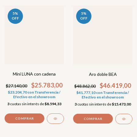
5
%
5
%
OFF
OFF
Mini LUNA con cadena
Aro doble BEA
$25.783,00
$46.419,00
$27.140,00
$48.862,00
$23.204,70
con
Transferencia /
$41.777,10
con
Transferencia /
Efectivo en el showroom
Efectivo en el showroom
3
cuotas sin interés de
$8.594,33
3
cuotas sin interés de
$15.473,00