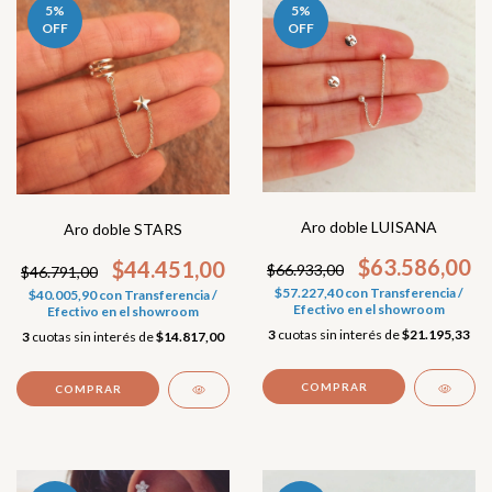
5
%
5
%
OFF
OFF
Aro doble LUISANA
Aro doble STARS
$63.586,00
$44.451,00
$66.933,00
$46.791,00
$57.227,40
con
Transferencia /
$40.005,90
con
Transferencia /
Efectivo en el showroom
Efectivo en el showroom
3
cuotas sin interés de
$21.195,33
3
cuotas sin interés de
$14.817,00