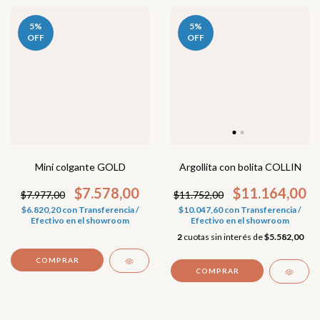
5
%
5
%
OFF
OFF
Argollita con bolita COLLIN
Mini colgante GOLD
$11.164,00
$7.578,00
$11.752,00
$7.977,00
$10.047,60
con
Transferencia /
$6.820,20
con
Transferencia /
Efectivo en el showroom
Efectivo en el showroom
2
cuotas sin interés de
$5.582,00
COMPRAR
COMPRAR