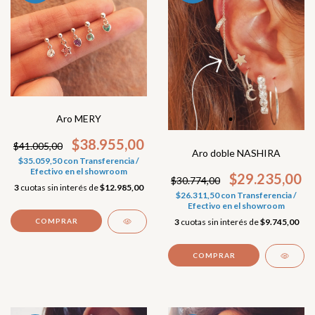
Aro MERY
$38.955,00
$41.005,00
Aro doble NASHIRA
$35.059,50
con
Transferencia /
Efectivo en el showroom
$29.235,00
$30.774,00
3
cuotas sin interés de
$12.985,00
$26.311,50
con
Transferencia /
Efectivo en el showroom
3
cuotas sin interés de
$9.745,00
COMPRAR