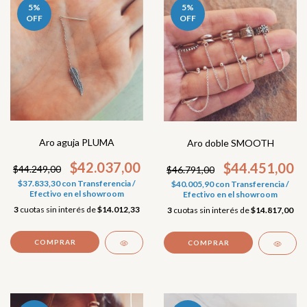
5
%
5
%
OFF
OFF
Aro aguja PLUMA
Aro doble SMOOTH
$42.037,00
$44.451,00
$44.249,00
$46.791,00
$37.833,30
con
Transferencia /
$40.005,90
con
Transferencia /
Efectivo en el showroom
Efectivo en el showroom
3
cuotas sin interés de
$14.012,33
3
cuotas sin interés de
$14.817,00
COMPRAR