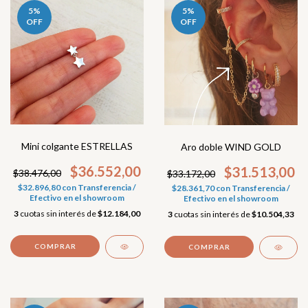
5
%
5
%
OFF
OFF
Mini colgante ESTRELLAS
Aro doble WIND GOLD
$36.552,00
$31.513,00
$38.476,00
$33.172,00
$32.896,80
con
Transferencia /
$28.361,70
con
Transferencia /
Efectivo en el showroom
Efectivo en el showroom
3
cuotas sin interés de
$12.184,00
3
cuotas sin interés de
$10.504,33