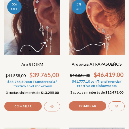
5
%
5
%
OFF
OFF
Aro aguja ATRAPASUEÑOS
Aro STORM
$46.419,00
$39.765,00
$48.862,00
$41.858,00
$41.777,10
con
Transferencia /
$35.788,50
con
Transferencia /
Efectivo en el showroom
Efectivo en el showroom
3
cuotas sin interés de
$15.473,00
3
cuotas sin interés de
$13.255,00