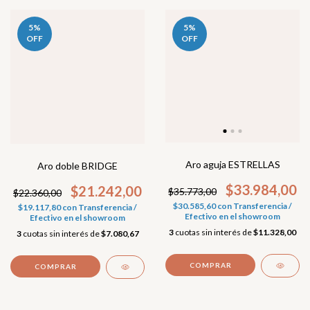
5
%
5
%
OFF
OFF
Aro aguja ESTRELLAS
Aro doble BRIDGE
$33.984,00
$21.242,00
$35.773,00
$22.360,00
$30.585,60
con
Transferencia /
$19.117,80
con
Transferencia /
Efectivo en el showroom
Efectivo en el showroom
3
cuotas sin interés de
$11.328,00
3
cuotas sin interés de
$7.080,67