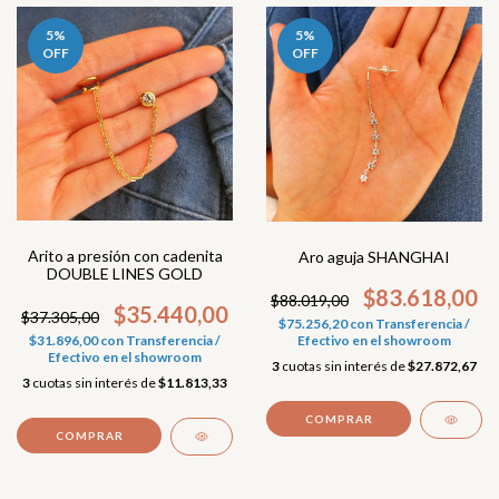
5
%
5
%
OFF
OFF
Arito a presión con cadenita
Aro aguja SHANGHAI
DOUBLE LINES GOLD
$83.618,00
$88.019,00
$35.440,00
$37.305,00
$75.256,20
con
Transferencia /
Efectivo en el showroom
$31.896,00
con
Transferencia /
Efectivo en el showroom
3
cuotas sin interés de
$27.872,67
3
cuotas sin interés de
$11.813,33