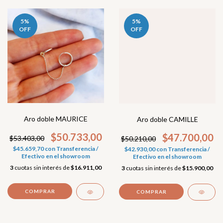
5
%
5
%
OFF
OFF
Aro doble MAURICE
Aro doble CAMILLE
$50.733,00
$47.700,00
$53.403,00
$50.210,00
$45.659,70
con
Transferencia /
$42.930,00
con
Transferencia /
Efectivo en el showroom
Efectivo en el showroom
3
cuotas sin interés de
$16.911,00
3
cuotas sin interés de
$15.900,00