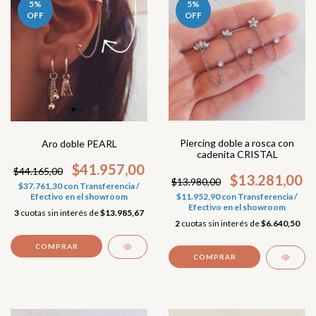
5
%
5
%
OFF
OFF
Piercing doble a rosca con
Aro doble PEARL
cadenita CRISTAL
$41.957,00
$44.165,00
$13.281,00
$13.980,00
$37.761,30
con
Transferencia /
Efectivo en el showroom
$11.952,90
con
Transferencia /
Efectivo en el showroom
3
cuotas sin interés de
$13.985,67
2
cuotas sin interés de
$6.640,50
COMPRAR