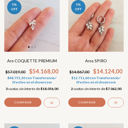
5
%
5
%
OFF
OFF
Aros SPIRO
Aro COQUETTE PREMIUM
$14.124,00
$54.168,00
$14.867,00
$57.019,00
$12.711,60
con
Transferencia /
$48.751,20
con
Transferencia /
Efectivo en el showroom
Efectivo en el showroom
2
cuotas sin interés de
$7.062,00
3
cuotas sin interés de
$18.056,00