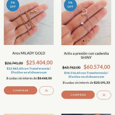
5
%
5
%
OFF
OFF
Aros MILADY GOLD
Arito a presión con cadenita
SHINY
$25.404,00
$26.741,00
$60.574,00
$63.762,00
$22.863,60
con
Transferencia /
Efectivo en el showroom
$54.516,60
con
Transferencia /
Efectivo en el showroom
3
cuotas sin interés de
$8.468,00
3
cuotas sin interés de
$20.191,33