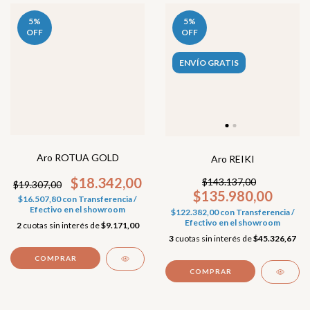
5
%
5
%
OFF
OFF
ENVÍO GRATIS
Aro ROTUA GOLD
Aro REIKI
$18.342,00
$143.137,00
$19.307,00
$135.980,00
$16.507,80
con
Transferencia /
Efectivo en el showroom
$122.382,00
con
Transferencia /
Efectivo en el showroom
2
cuotas sin interés de
$9.171,00
3
cuotas sin interés de
$45.326,67