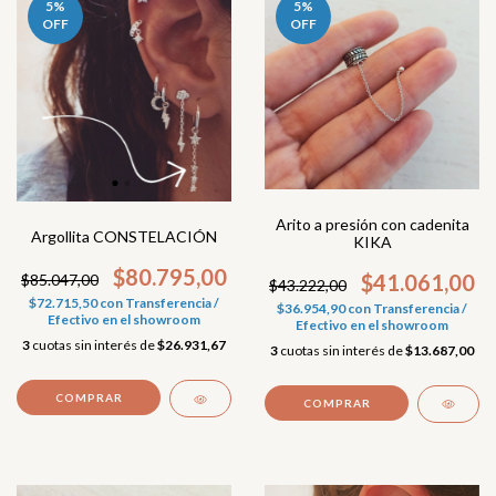
5
%
5
%
OFF
OFF
Arito a presión con cadenita
Argollita CONSTELACIÓN
KIKA
$80.795,00
$41.061,00
$85.047,00
$43.222,00
$72.715,50
con
Transferencia /
$36.954,90
con
Transferencia /
Efectivo en el showroom
Efectivo en el showroom
3
cuotas sin interés de
$26.931,67
3
cuotas sin interés de
$13.687,00