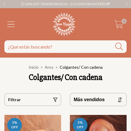
💥 10% OFF TRANSFERENCIA - 3 CUOTAS SIN INTERÉS 💳
0
Inicio
>
Aros
>
Colgantes/ Con cadena
Colgantes/ Con cadena
Filtrar
5
%
5
%
OFF
OFF