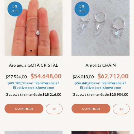
5
%
5
%
OFF
OFF
Aro aguja GOTA CRISTAL
Argollita CHAIN
$54.648,00
$62.712,00
$57.524,00
$66.013,00
$49.183,20
con
Transferencia /
$56.440,80
con
Transferencia /
Efectivo en el showroom
Efectivo en el showroom
3
cuotas sin interés de
$18.216,00
3
cuotas sin interés de
$20.904,00
COMPRAR