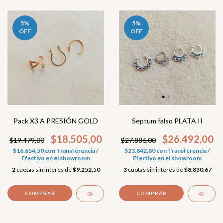
5
%
5
%
OFF
OFF
Pack X3 A PRESIÓN GOLD
Septum falso PLATA II
$18.505,00
$26.492,00
$19.479,00
$27.886,00
$16.654,50
con
Transferencia /
$23.842,80
con
Transferencia /
Efectivo en el showroom
Efectivo en el showroom
2
cuotas sin interés de
$9.252,50
3
cuotas sin interés de
$8.830,67
COMPRAR