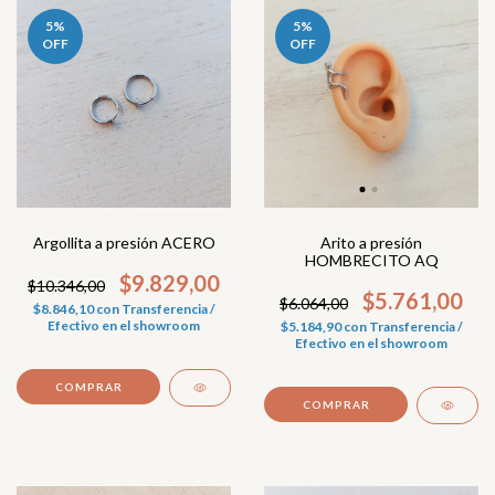
5
%
5
%
OFF
OFF
Argollita a presión ACERO
Arito a presión
HOMBRECITO AQ
$9.829,00
$10.346,00
$5.761,00
$6.064,00
$8.846,10
con
Transferencia /
Efectivo en el showroom
$5.184,90
con
Transferencia /
Efectivo en el showroom
COMPRAR