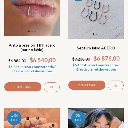
Arito a presión TINI acero
Septum falso ACERO
(nariz o labio)
$6.876,00
$6.540,00
$7.238,00
$6.884,00
$6.188,40
con
Transferencia /
$5.886,00
con
Transferencia /
Efectivo en el showroom
Efectivo en el showroom
COMPRAR
COMPRAR
14
%
5
%
OFF
OFF