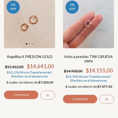
5
%
5
%
OFF
OFF
Arito a presión TINI GRUESA
Argollita A PRESIÓN GOLD
plata
$14.641,00
$15.412,00
$14.155,00
$14.900,00
$13.176,90
con
Transferencia /
Efectivo en el showroom
$12.739,50
con
Transferencia /
Efectivo en el showroom
2
cuotas sin interés de
$7.320,50
2
cuotas sin interés de
$7.077,50
COMPRAR