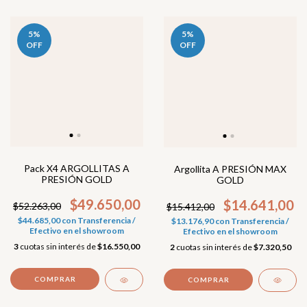
5
%
5
%
OFF
OFF
Pack X4 ARGOLLITAS A
Argollita A PRESIÓN MAX
PRESIÓN GOLD
GOLD
$49.650,00
$14.641,00
$52.263,00
$15.412,00
$44.685,00
con
Transferencia /
$13.176,90
con
Transferencia /
Efectivo en el showroom
Efectivo en el showroom
3
cuotas sin interés de
$16.550,00
2
cuotas sin interés de
$7.320,50
COMPRAR