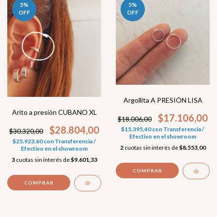
5
%
5
%
OFF
OFF
Argollita A PRESIÓN LISA
Arito a presión CUBANO XL
$17.106,00
$18.006,00
$28.804,00
$15.395,40
con
Transferencia /
$30.320,00
Efectivo en el showroom
$25.923,60
con
Transferencia /
2
cuotas sin interés de
$8.553,00
Efectivo en el showroom
3
cuotas sin interés de
$9.601,33
COMPRAR