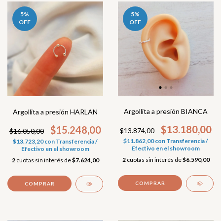
5
%
5
%
OFF
OFF
Argollita a presión BIANCA
Argollita a presión HARLAN
$13.180,00
$15.248,00
$13.874,00
$16.050,00
$11.862,00
con
Transferencia /
$13.723,20
con
Transferencia /
Efectivo en el showroom
Efectivo en el showroom
2
cuotas sin interés de
$6.590,00
2
cuotas sin interés de
$7.624,00