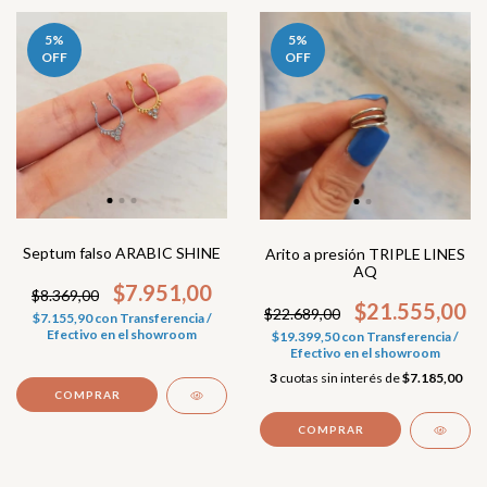
5
%
5
%
OFF
OFF
Septum falso ARABIC SHINE
Arito a presión TRIPLE LINES
AQ
$7.951,00
$8.369,00
$21.555,00
$22.689,00
$7.155,90
con
Transferencia /
Efectivo en el showroom
$19.399,50
con
Transferencia /
Efectivo en el showroom
3
cuotas sin interés de
$7.185,00
COMPRAR