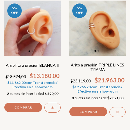
5
%
5
%
OFF
OFF
Arito a presión TRIPLE LINES
Argollita a presión BLANCA II
TRAMA
$13.180,00
$13.874,00
$21.963,00
$23.119,00
$11.862,00
con
Transferencia /
Efectivo en el showroom
$19.766,70
con
Transferencia /
Efectivo en el showroom
2
cuotas sin interés de
$6.590,00
3
cuotas sin interés de
$7.321,00