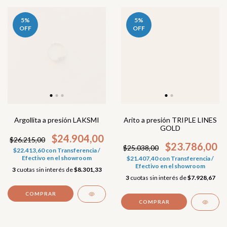
5
%
5
%
OFF
OFF
Argollita a presión LAKSMI
Arito a presión TRIPLE LINES
GOLD
$24.904,00
$26.215,00
$23.786,00
$25.038,00
$22.413,60
con
Transferencia /
Efectivo en el showroom
$21.407,40
con
Transferencia /
Efectivo en el showroom
3
cuotas sin interés de
$8.301,33
3
cuotas sin interés de
$7.928,67