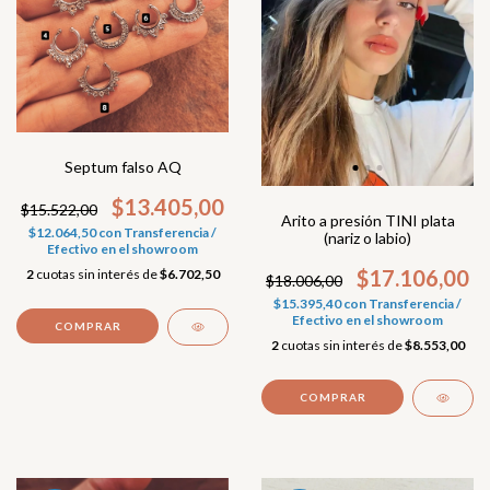
Septum falso AQ
$13.405,00
$15.522,00
Arito a presión TINI plata
$12.064,50
con
Transferencia /
(nariz o labio)
Efectivo en el showroom
$17.106,00
2
cuotas sin interés de
$6.702,50
$18.006,00
$15.395,40
con
Transferencia /
Efectivo en el showroom
COMPRAR
2
cuotas sin interés de
$8.553,00
COMPRAR