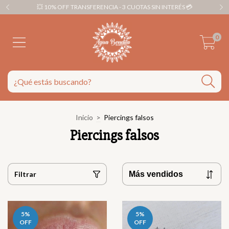
💥 10% OFF TRANSFERENCIA - 3 CUOTAS SIN INTERÉS 💳
0
Inicio
>
Piercings falsos
Piercings falsos
Filtrar
5
%
5
%
OFF
OFF