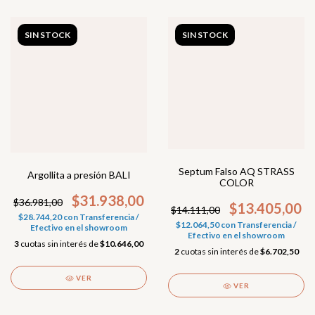
SIN STOCK
SIN STOCK
Septum Falso AQ STRASS
Argollita a presión BALI
COLOR
$31.938,00
$36.981,00
$13.405,00
$14.111,00
$28.744,20
con
Transferencia /
$12.064,50
con
Transferencia /
Efectivo en el showroom
Efectivo en el showroom
3
cuotas sin interés de
$10.646,00
2
cuotas sin interés de
$6.702,50
VER
VER