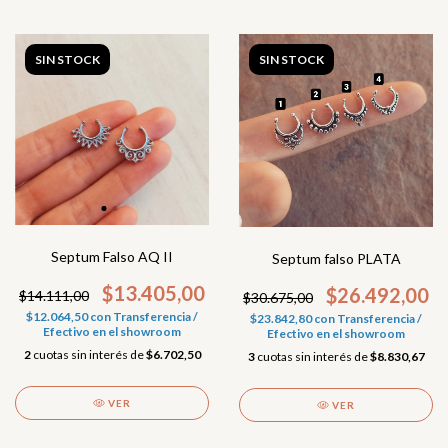
SIN STOCK
SIN STOCK
Septum Falso AQ II
Septum falso PLATA
$13.405,00
$26.492,00
$14.111,00
$30.675,00
$12.064,50
con
Transferencia /
$23.842,80
con
Transferencia /
Efectivo en el showroom
Efectivo en el showroom
2
cuotas sin interés de
$6.702,50
3
cuotas sin interés de
$8.830,67
VER
VER