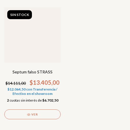
SIN STOCK
Septum falso STRASS
$13.405,00
$14.111,00
$12.064,50
con
Transferencia /
Efectivo en el showroom
2
cuotas sin interés de
$6.702,50
VER