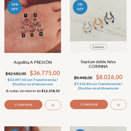
14
%
5
%
OFF
OFF
3 colores
Septum doble falso
Argollita A PRESIÓN
CORINNA
$36.775,00
$42.582,00
$8.026,00
$8.448,00
$33.097,50
con
Transferencia /
$7.223,40
con
Transferencia /
Efectivo en el showroom
Efectivo en el showroom
3
cuotas sin interés de
$12.258,33
COMPRAR
COMPRAR