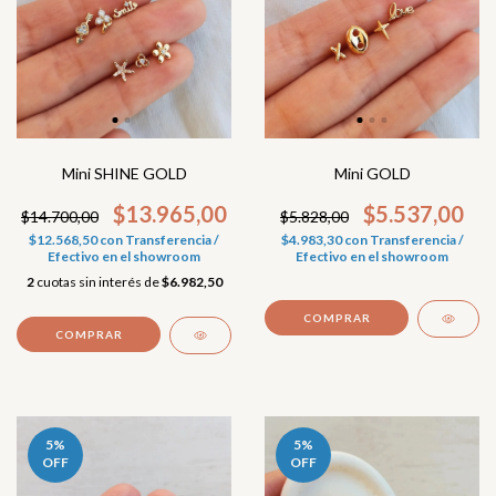
Mini SHINE GOLD
Mini GOLD
$13.965,00
$5.537,00
$14.700,00
$5.828,00
$12.568,50
con
Transferencia /
$4.983,30
con
Transferencia /
Efectivo en el showroom
Efectivo en el showroom
2
cuotas sin interés de
$6.982,50
COMPRAR
COMPRAR
5
%
5
%
OFF
OFF