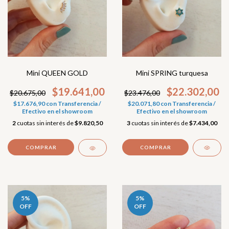
Mini SPRING turquesa
Mini QUEEN GOLD
$22.302,00
$19.641,00
$23.476,00
$20.675,00
$20.071,80
con
Transferencia /
$17.676,90
con
Transferencia /
Efectivo en el showroom
Efectivo en el showroom
3
cuotas sin interés de
$7.434,00
2
cuotas sin interés de
$9.820,50
5
%
5
%
OFF
OFF