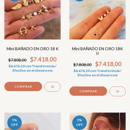
Mini BAÑADO EN ORO 18K
Mini BAÑADO EN ORO 18 K
II
$7.418,00
$7.808,00
$7.418,00
$7.808,00
$6.676,20
con
Transferencia /
Efectivo en el showroom
$6.676,20
con
Transferencia /
Efectivo en el showroom
COMPRAR
COMPRAR
5
%
5
%
OFF
OFF