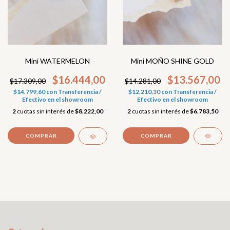
Mini MOÑO SHINE GOLD
Mini WATERMELON
$13.567,00
$16.444,00
$14.281,00
$17.309,00
$12.210,30
con
Transferencia /
$14.799,60
con
Transferencia /
Efectivo en el showroom
Efectivo en el showroom
2
cuotas sin interés de
$6.783,50
2
cuotas sin interés de
$8.222,00