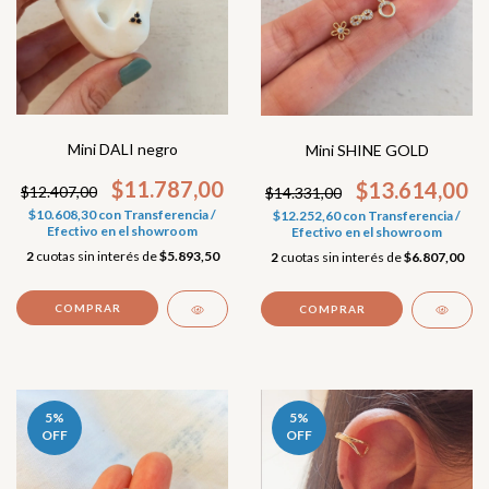
Mini DALI negro
Mini SHINE GOLD
$11.787,00
$13.614,00
$12.407,00
$14.331,00
$10.608,30
con
Transferencia /
$12.252,60
con
Transferencia /
Efectivo en el showroom
Efectivo en el showroom
2
cuotas sin interés de
$5.893,50
2
cuotas sin interés de
$6.807,00
COMPRAR
5
%
5
%
OFF
OFF