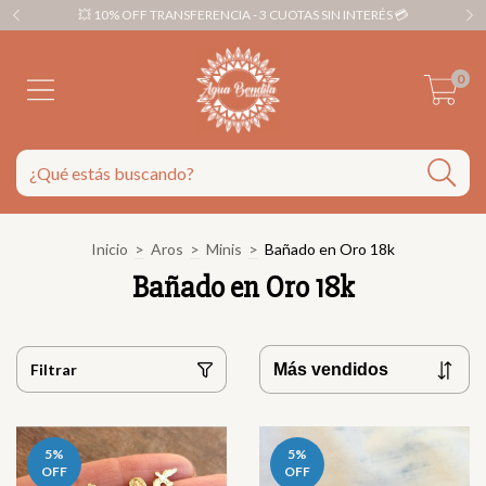
💥 10% OFF TRANSFERENCIA - 3 CUOTAS SIN INTERÉS 💳
0
Inicio
>
Aros
>
Minis
>
Bañado en Oro 18k
Bañado en Oro 18k
Filtrar
5
%
5
%
OFF
OFF