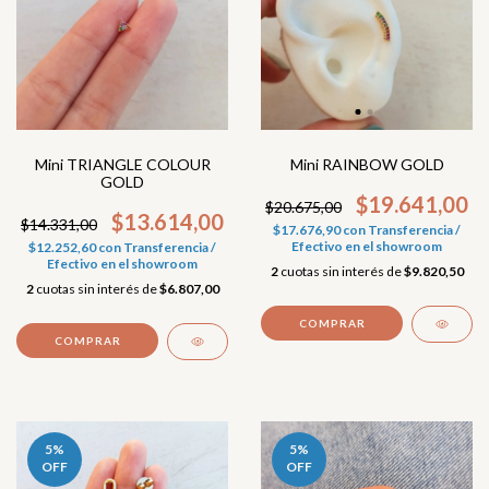
Mini RAINBOW GOLD
Mini TRIANGLE COLOUR
GOLD
$19.641,00
$20.675,00
$13.614,00
$14.331,00
$17.676,90
con
Transferencia /
Efectivo en el showroom
$12.252,60
con
Transferencia /
Efectivo en el showroom
2
cuotas sin interés de
$9.820,50
2
cuotas sin interés de
$6.807,00
5
%
5
%
OFF
OFF