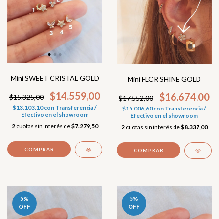
Mini SWEET CRISTAL GOLD
Mini FLOR SHINE GOLD
$14.559,00
$16.674,00
$15.325,00
$17.552,00
$13.103,10
con
Transferencia /
$15.006,60
con
Transferencia /
Efectivo en el showroom
Efectivo en el showroom
2
cuotas sin interés de
$7.279,50
2
cuotas sin interés de
$8.337,00
COMPRAR
5
%
5
%
OFF
OFF