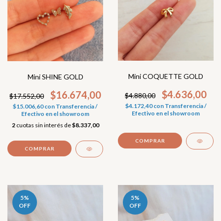
Mini COQUETTE GOLD
Mini SHINE GOLD
$4.636,00
$16.674,00
$4.880,00
$17.552,00
$4.172,40
con
Transferencia /
$15.006,60
con
Transferencia /
Efectivo en el showroom
Efectivo en el showroom
2
cuotas sin interés de
$8.337,00
COMPRAR
5
%
5
%
OFF
OFF