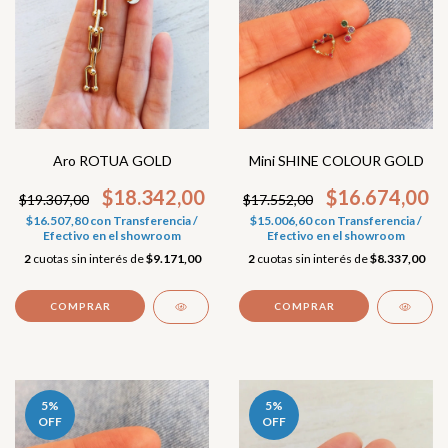
Aro ROTUA GOLD
Mini SHINE COLOUR GOLD
$18.342,00
$16.674,00
$19.307,00
$17.552,00
$16.507,80
con
Transferencia /
$15.006,60
con
Transferencia /
Efectivo en el showroom
Efectivo en el showroom
2
cuotas sin interés de
$9.171,00
2
cuotas sin interés de
$8.337,00
COMPRAR
5
%
5
%
OFF
OFF