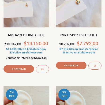
Mini RAYO SHINE GOLD
Mini HAPPY FACE GOLD
$13.150,00
$7.792,00
$13.842,00
$8.202,00
$11.835,00
con
Transferencia /
$7.012,80
con
Transferencia /
Efectivo en el showroom
Efectivo en el showroom
2
cuotas sin interés de
$6.575,00
5
%
5
%
OFF
OFF