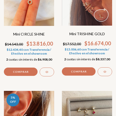
Mini TRISHINE GOLD
Mini CIRCLE SHINE
$16.674,00
$13.816,00
$17.552,00
$14.543,00
$15.006,60
con
Transferencia /
$12.434,40
con
Transferencia /
Efectivo en el showroom
Efectivo en el showroom
2
cuotas sin interés de
$8.337,00
2
cuotas sin interés de
$6.908,00
5
%
OFF