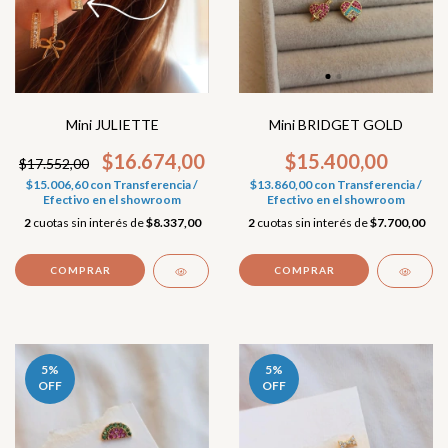
Mini JULIETTE
Mini BRIDGET GOLD
$16.674,00
$15.400,00
$17.552,00
$15.006,60
con
Transferencia /
$13.860,00
con
Transferencia /
Efectivo en el showroom
Efectivo en el showroom
2
cuotas sin interés de
$8.337,00
2
cuotas sin interés de
$7.700,00
COMPRAR
5
%
5
%
OFF
OFF