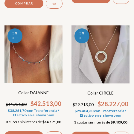
5
%
5
%
OFF
OFF
Collar DAIANNE
Collar CIRCLE
$42.513,00
$28.227,00
$44.751,00
$29.713,00
$38.261,70
con
Transferencia /
$25.404,30
con
Transferencia /
Efectivo en el showroom
Efectivo en el showroom
3
cuotas sin interés de
$14.171,00
3
cuotas sin interés de
$9.409,00