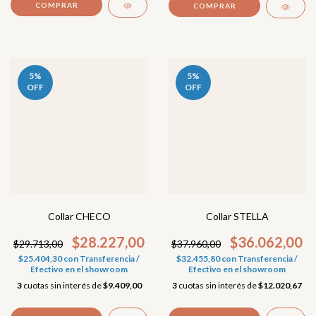
5
%
5
%
OFF
OFF
Collar CHECO
Collar STELLA
$28.227,00
$36.062,00
$29.713,00
$37.960,00
$25.404,30
con
Transferencia /
$32.455,80
con
Transferencia /
Efectivo en el showroom
Efectivo en el showroom
3
cuotas sin interés de
$9.409,00
3
cuotas sin interés de
$12.020,67