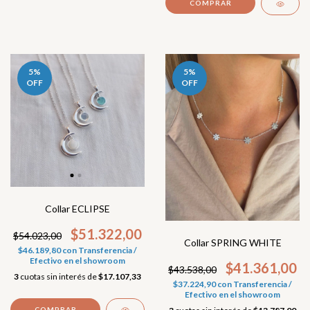
5
%
5
%
OFF
OFF
Collar ECLIPSE
$51.322,00
$54.023,00
Collar SPRING WHITE
$46.189,80
con
Transferencia /
Efectivo en el showroom
$41.361,00
$43.538,00
3
cuotas sin interés de
$17.107,33
$37.224,90
con
Transferencia /
Efectivo en el showroom
COMPRAR