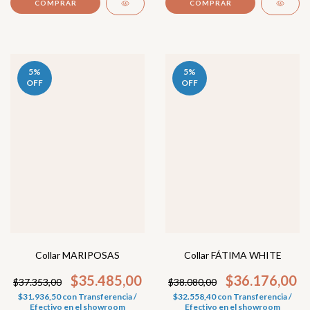
5
%
5
%
OFF
OFF
Collar FÁTIMA WHITE
Collar MARIPOSAS
$36.176,00
$35.485,00
$38.080,00
$37.353,00
$32.558,40
con
Transferencia /
$31.936,50
con
Transferencia /
Efectivo en el showroom
Efectivo en el showroom