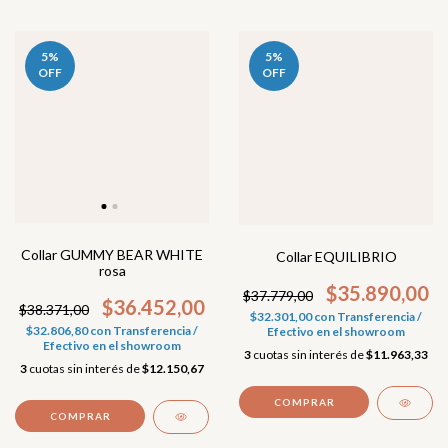
5
%
5
%
OFF
OFF
Collar GUMMY BEAR WHITE
Collar EQUILIBRIO
rosa
$35.890,00
$37.779,00
$36.452,00
$38.371,00
$32.301,00
con
Transferencia /
$32.806,80
con
Transferencia /
Efectivo en el showroom
Efectivo en el showroom
3
cuotas sin interés de
$11.963,33
3
cuotas sin interés de
$12.150,67