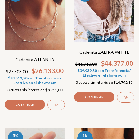
Cadenita ZALIKA WHITE
Cadenita ATLANTA
$44.377,00
$46.713,00
$26.133,00
$39.939,30
con
Transferencia /
$27.508,00
Efectivo en el showroom
$23.519,70
con
Transferencia /
3
cuotas sin interés de
$14.792,33
Efectivo en el showroom
3
cuotas sin interés de
$8.711,00
COMPRAR
COMPRAR
5
%
5
%