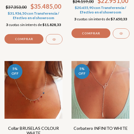
$22.951,00
$24.159,00
$35.485,00
$37.353,00
$20.655,90
con
Transferencia /
Efectivo en el showroom
$31.936,50
con
Transferencia /
Efectivo en el showroom
3
cuotas sin interés de
$7.650,33
3
cuotas sin interés de
$11.828,33
5
%
5
%
OFF
OFF
Corbatero INFINITO WHITE
Collar BRUSELAS COLOUR
WHITE