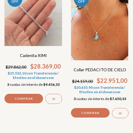
OFF
OFF
Cadenita XIMI
$28.369,00
$29.862,00
Collar PEDACITO DE CIELO
$25.532,10
con
Transferencia /
Efectivo en el showroom
$22.951,00
$24.159,00
3
cuotas sin interés de
$9.456,33
$20.655,90
con
Transferencia /
Efectivo en el showroom
3
cuotas sin interés de
$7.650,33