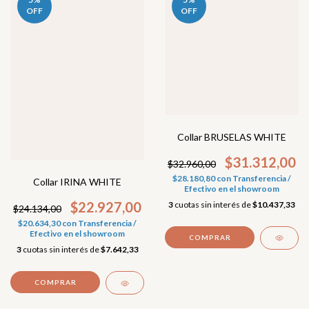
OFF
OFF
Collar BRUSELAS WHITE
$31.312,00
$32.960,00
$28.180,80
con
Transferencia /
Collar IRINA WHITE
Efectivo en el showroom
$22.927,00
3
cuotas sin interés de
$10.437,33
$24.134,00
$20.634,30
con
Transferencia /
Efectivo en el showroom
3
cuotas sin interés de
$7.642,33