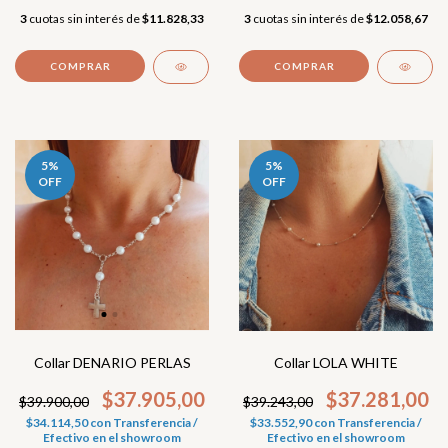
3
cuotas sin interés de
$12.058,67
3
cuotas sin interés de
$11.828,33
5
%
5
%
OFF
OFF
Collar DENARIO PERLAS
Collar LOLA WHITE
$37.905,00
$37.281,00
$39.900,00
$39.243,00
$34.114,50
con
Transferencia /
$33.552,90
con
Transferencia /
Efectivo en el showroom
Efectivo en el showroom