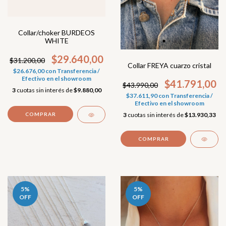
Collar/choker BURDEOS
WHITE
$29.640,00
$31.200,00
Collar FREYA cuarzo cristal
$26.676,00
con
Transferencia /
Efectivo en el showroom
$41.791,00
$43.990,00
3
cuotas sin interés de
$9.880,00
$37.611,90
con
Transferencia /
Efectivo en el showroom
3
cuotas sin interés de
$13.930,33
5
%
5
%
OFF
OFF