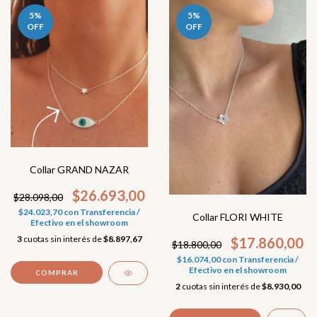
5
%
5
%
OFF
OFF
Collar GRAND NAZAR
$26.693,00
$28.098,00
$24.023,70
con
Transferencia /
Collar FLORI WHITE
Efectivo en el showroom
3
cuotas sin interés de
$8.897,67
$17.860,00
$18.800,00
$16.074,00
con
Transferencia /
Efectivo en el showroom
2
cuotas sin interés de
$8.930,00