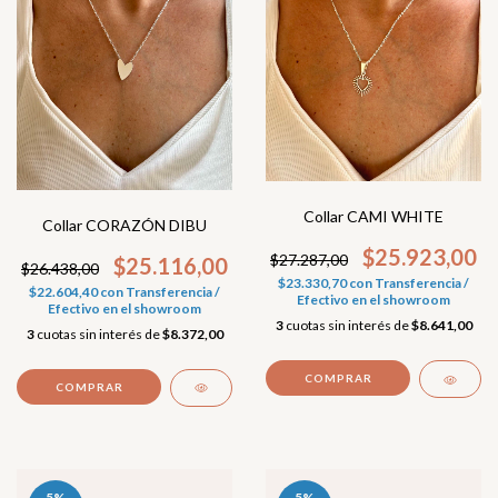
Collar CAMI WHITE
Collar CORAZÓN DIBU
$25.923,00
$27.287,00
$25.116,00
$26.438,00
$23.330,70
con
Transferencia /
$22.604,40
con
Transferencia /
Efectivo en el showroom
Efectivo en el showroom
3
cuotas sin interés de
$8.641,00
3
cuotas sin interés de
$8.372,00
5
%
5
%