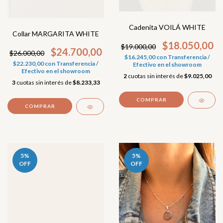
Cadenita VOILÁ WHITE
Collar MARGARITA WHITE
$18.050,00
$19.000,00
$24.700,00
$26.000,00
$16.245,00
con
Transferencia /
$22.230,00
con
Transferencia /
Efectivo en el showroom
Efectivo en el showroom
2
cuotas sin interés de
$9.025,00
3
cuotas sin interés de
$8.233,33
5
%
5
%
OFF
OFF