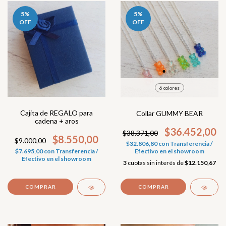
5
%
5
%
OFF
OFF
6 colores
Cajita de REGALO para
Collar GUMMY BEAR
cadena + aros
$36.452,00
$38.371,00
$8.550,00
$9.000,00
$32.806,80
con
Transferencia /
Efectivo en el showroom
$7.695,00
con
Transferencia /
Efectivo en el showroom
3
cuotas sin interés de
$12.150,67
COMPRAR