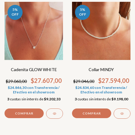
5
%
5
%
OFF
OFF
Cadenita GLOW WHITE
Collar MINDY
$27.607,00
$27.594,00
$29.060,00
$29.046,00
$24.846,30
con
Transferencia /
$24.834,60
con
Transferencia /
Efectivo en el showroom
Efectivo en el showroom
3
cuotas sin interés de
$9.202,33
3
cuotas sin interés de
$9.198,00