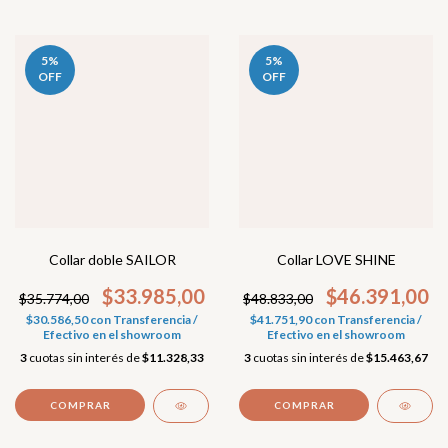
5
%
5
%
OFF
OFF
Collar doble SAILOR
Collar LOVE SHINE
$33.985,00
$46.391,00
$35.774,00
$48.833,00
$30.586,50
con
Transferencia /
$41.751,90
con
Transferencia /
Efectivo en el showroom
Efectivo en el showroom
3
cuotas sin interés de
$11.328,33
3
cuotas sin interés de
$15.463,67