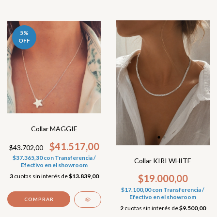
5
%
OFF
Collar MAGGIE
$41.517,00
$43.702,00
$37.365,30
con
Transferencia /
Collar KIRI WHITE
Efectivo en el showroom
3
cuotas sin interés de
$13.839,00
$19.000,00
$17.100,00
con
Transferencia /
Efectivo en el showroom
2
cuotas sin interés de
$9.500,00