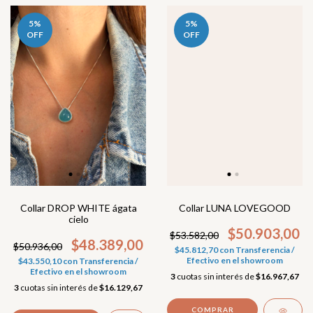
5
%
5
%
OFF
OFF
Collar LUNA LOVEGOOD
Collar DROP WHITE ágata
cielo
$50.903,00
$53.582,00
$48.389,00
$50.936,00
$45.812,70
con
Transferencia /
Efectivo en el showroom
$43.550,10
con
Transferencia /
Efectivo en el showroom
3
cuotas sin interés de
$16.967,67
3
cuotas sin interés de
$16.129,67