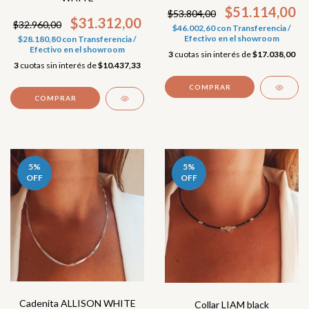
$51.114,00
$53.804,00
$31.312,00
$32.960,00
$46.002,60
con
Transferencia /
Efectivo en el showroom
$28.180,80
con
Transferencia /
Efectivo en el showroom
3
cuotas sin interés de
$17.038,00
3
cuotas sin interés de
$10.437,33
5
%
5
%
OFF
OFF
Cadenita ALLISON WHITE
Collar LIAM black