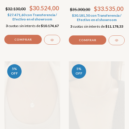
$30.524,00
$33.535,00
$32.130,00
$35.300,00
$27.471,60
con
Transferencia /
$30.181,50
con
Transferencia /
Efectivo en el showroom
Efectivo en el showroom
3
cuotas sin interés de
$10.174,67
3
cuotas sin interés de
$11.178,33
5
%
5
%
OFF
OFF