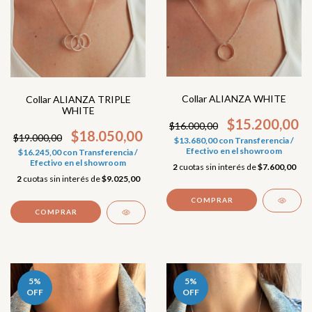
Collar ALIANZA WHITE
Collar ALIANZA TRIPLE
WHITE
$15.200,00
$16.000,00
$18.050,00
$19.000,00
$13.680,00
con
Transferencia /
Efectivo en el showroom
$16.245,00
con
Transferencia /
Efectivo en el showroom
2
cuotas sin interés de
$7.600,00
2
cuotas sin interés de
$9.025,00
5
%
5
%
OFF
OFF