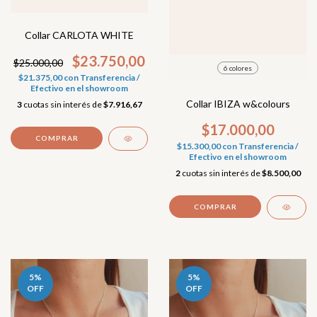
Collar CARLOTA WHITE
$23.750,00
$25.000,00
6 colores
$21.375,00
con
Transferencia /
Efectivo en el showroom
Collar IBIZA w&colours
3
cuotas sin interés de
$7.916,67
$17.000,00
$15.300,00
con
Transferencia /
Efectivo en el showroom
2
cuotas sin interés de
$8.500,00
COMPRAR
5
%
5
%
OFF
OFF