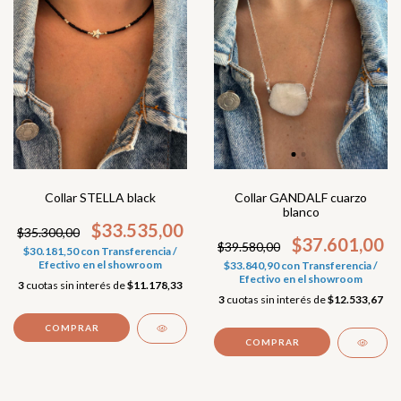
Collar STELLA black
Collar GANDALF cuarzo
blanco
$33.535,00
$35.300,00
$37.601,00
$39.580,00
$30.181,50
con
Transferencia /
Efectivo en el showroom
$33.840,90
con
Transferencia /
Efectivo en el showroom
3
cuotas sin interés de
$11.178,33
3
cuotas sin interés de
$12.533,67