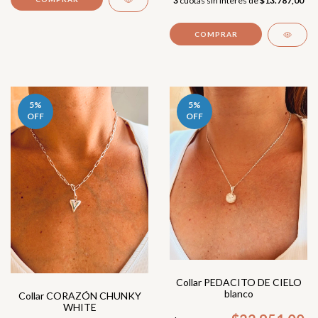
3
cuotas sin interés de
$13.787,00
5
%
5
%
OFF
OFF
Collar PEDACITO DE CIELO
blanco
Collar CORAZÓN CHUNKY
WHITE