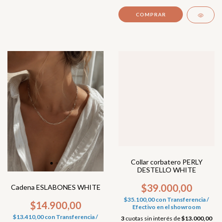
Collar corbatero PERLY
DESTELLO WHITE
$39.000,00
Cadena ESLABONES WHITE
$35.100,00
con
Transferencia /
$14.900,00
Efectivo en el showroom
$13.410,00
con
Transferencia /
3
cuotas sin interés de
$13.000,00