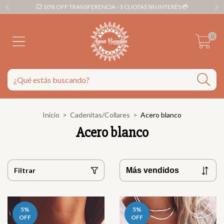
💥 10% OFF TRANSFERENCIA - 3 CUOTAS SIN INTERÉS 💳
0
Inicio
>
Cadenitas/Collares
>
Acero blanco
Acero blanco
Filtrar
5
%
5
%
OFF
OFF