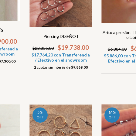
ÍS
Arito a presión TI
Piercing DISEÑO I
o lab
900,00
$19.738,00
$
$22.855,00
sferencia
$6.884,00
showroom
$17.764,20
con
Transferencia
$5.886,00
con
Tr
/ Efectivo en el showroom
Efectivo en 
$7.300,00
2
cuotas sin interés de
$9.869,00
5
%
14
%
OFF
OFF