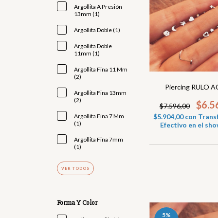
Argollita A Presión
13mm (1)
Argollita Doble (1)
Argollita Doble
11mm (1)
Argollita Fina 11 Mm
(2)
Piercing RULO 
Argollita Fina 13mm
(2)
$6.5
$7.596,00
Argollita Fina 7 Mm
$5.904,00
con
Transf
(1)
Efectivo en el s
Argollita Fina 7mm
(1)
VER TODOS
Forma Y Color
5
%