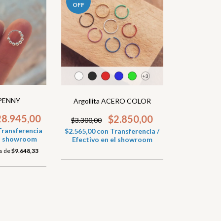
OFF
+3
 PENNY
Argollita ACERO COLOR
28.945,00
$2.850,00
$3.300,00
Transferencia
$2.565,00
con
Transferencia /
 el showroom
Efectivo en el showroom
és de
$9.648,33