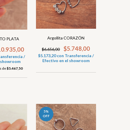
Argollita CORAZÓN
LITO PLATA
$5.748,00
10.935,00
$6.656,00
$5.173,20
con
Transferencia /
ansferencia /
Efectivo en el showroom
el showroom
és de
$5.467,50
5
%
OFF