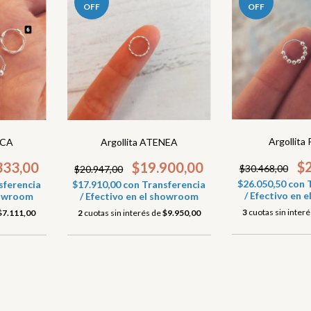
OFF
OFF
Argollita
NCA
Argollita ATENEA
$
333,00
$19.900,00
$30.468,00
$20.947,00
$26.050,50
con
sferencia
$17.910,00
con
Transferencia
/ Efectivo en
showroom
/ Efectivo en el showroom
3
cuotas sin inter
$7.111,00
2
cuotas sin interés de
$9.950,00