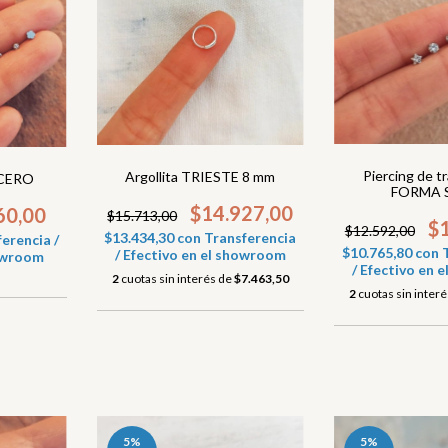
Piercing de t
Argollita TRIESTE 8 mm
ACERO
FORMA 
$14.927,00
60,00
$15.713,00
$
$12.592,00
$13.434,30
con
Transferencia
erencia /
$10.765,80
con
/ Efectivo en el showroom
howroom
/ Efectivo en
2
cuotas sin interés de
$7.463,50
2
cuotas sin inter
5
%
5
%