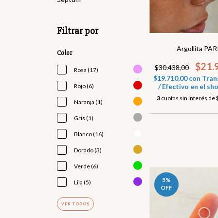
Filtrar por
Argollita PAR
Color
$21.
$30.438,00
Rosa (17)
$19.710,00
con
Tran
/ Efectivo en el 
Rojo (6)
3
cuotas sin interés de
Naranja (1)
Gris (1)
Blanco (16)
Dorado (3)
Verde (6)
5
%
Lila (5)
OFF
VER TODOS