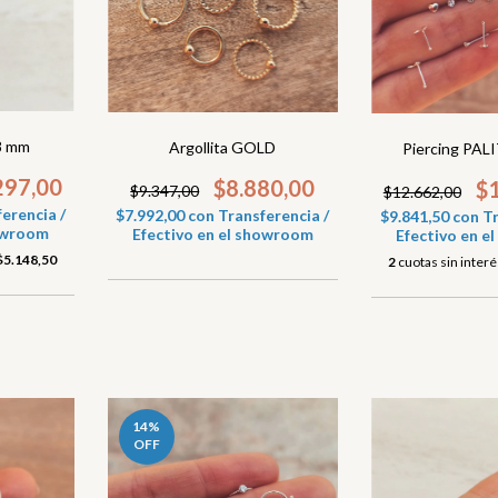
8 mm
Argollita GOLD
Piercing PA
297,00
$8.880,00
$
$9.347,00
$12.662,00
erencia /
$7.992,00
con
Transferencia /
$9.841,50
con
Tr
howroom
Efectivo en el showroom
Efectivo en 
$5.148,50
2
cuotas sin inter
14
%
OFF