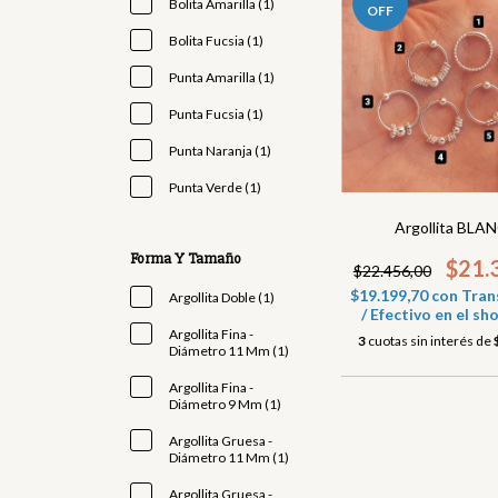
Bolita Amarilla (1)
OFF
Bolita Fucsia (1)
Punta Amarilla (1)
Punta Fucsia (1)
Punta Naranja (1)
Punta Verde (1)
Argollita BLA
Forma Y Tamaño
$21.
$22.456,00
$19.199,70
con
Tran
Argollita Doble (1)
/ Efectivo en el 
Argollita Fina -
3
cuotas sin interés de
Diámetro 11 Mm (1)
Argollita Fina -
Diámetro 9 Mm (1)
Argollita Gruesa -
Diámetro 11 Mm (1)
Argollita Gruesa -