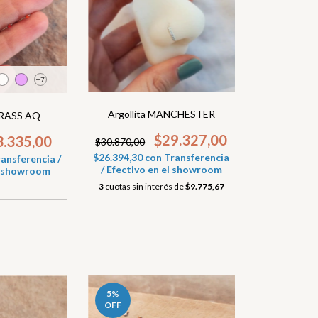
+7
Argollita MANCHESTER
STRASS AQ
$29.327,00
3.335,00
$30.870,00
$26.394,30
con
Transferencia
ansferencia /
/ Efectivo en el showroom
el showroom
3
cuotas sin interés de
$9.775,67
5
%
OFF