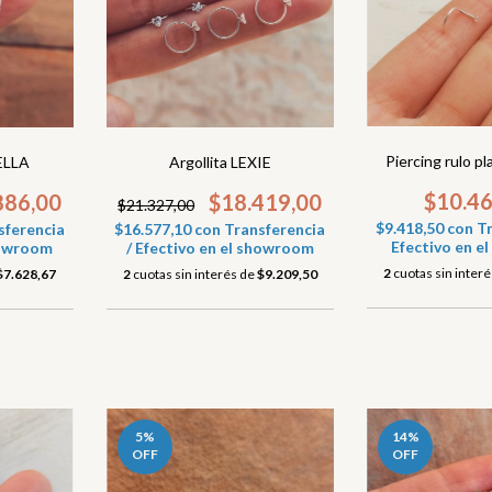
Piercing rulo p
ELLA
Argollita LEXIE
$10.4
886,00
$18.419,00
$21.327,00
$9.418,50
con
Tr
sferencia
$16.577,10
con
Transferencia
Efectivo en 
showroom
/ Efectivo en el showroom
2
cuotas sin inter
$7.628,67
2
cuotas sin interés de
$9.209,50
5
%
14
%
OFF
OFF