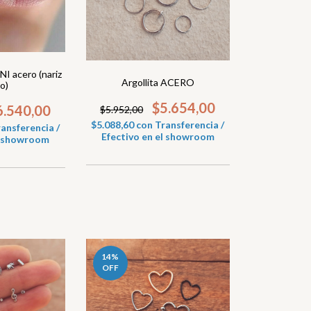
NI acero (nariz
Argollita ACERO
io)
$5.654,00
6.540,00
$5.952,00
$5.088,60
con
Transferencia /
ansferencia /
Efectivo en el showroom
el showroom
14
%
OFF