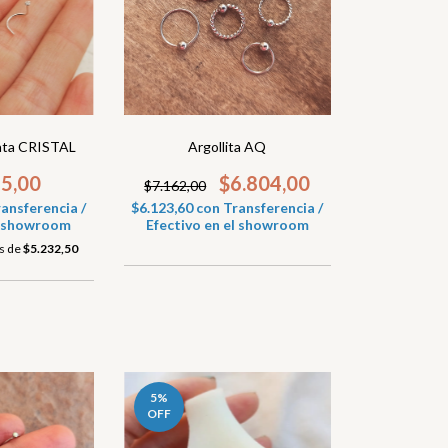
Argollita AQ
lata CRISTAL
$6.804,00
65,00
$7.162,00
$6.123,60
con
Transferencia /
ansferencia /
Efectivo en el showroom
el showroom
és de
$5.232,50
5
%
OFF