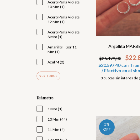
Acero Perla Violeta
10 Mm (1)
Acero Perla Violeta
12 Mm (1)
Acero Perla Violeta
8 Mm (1)
Argollita MARB
Amarillo Flúor 11
Mm (1)
$22.
$26.499,00
Azul M (2)
$20.597,40
con
Tran
/ Efectivo en el 
VER TODOS
3
cuotas sin interés de
Diámetro
1 Mm (1)
10 Mm (44)
5
%
OFF
11 Mm (4)
12 Mm (23)