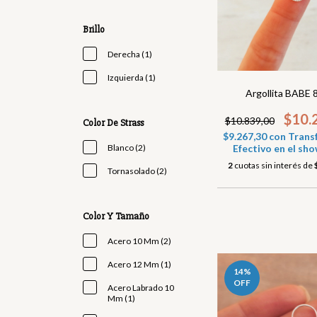
Brillo
Derecha (1)
Izquierda (1)
Argollita BABE 
$10.
$10.839,00
Color De Strass
$9.267,30
con
Transf
Blanco (2)
Efectivo en el s
2
cuotas sin interés de
Tornasolado (2)
Color Y Tamaño
Acero 10 Mm (2)
Acero 12 Mm (1)
14
%
OFF
Acero Labrado 10
Mm (1)