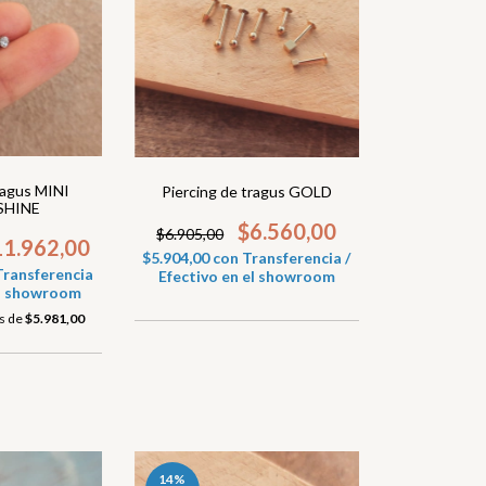
ragus MINI
Piercing de tragus GOLD
SHINE
$6.560,00
$6.905,00
11.962,00
$5.904,00
con
Transferencia /
Transferencia
Efectivo en el showroom
 el showroom
és de
$5.981,00
14
%