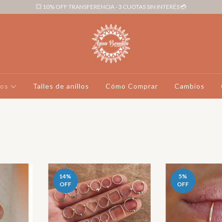
💥 10% OFF TRANSFERENCIA - 3 CUOTAS SIN INTERÉS 💳
tos
Talles de anillos
Cómo Comprar
Cambios
14
%
5
%
OFF
OFF