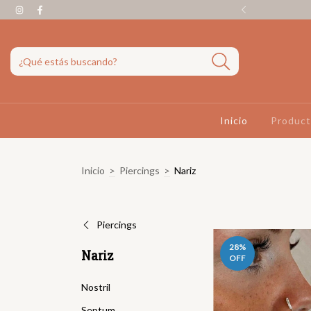
IS comprando $120.000 🚀
Inicio
Produc
Inicio
>
Piercings
>
Nariz
Piercings
28
%
Nariz
OFF
Nostril
Septum