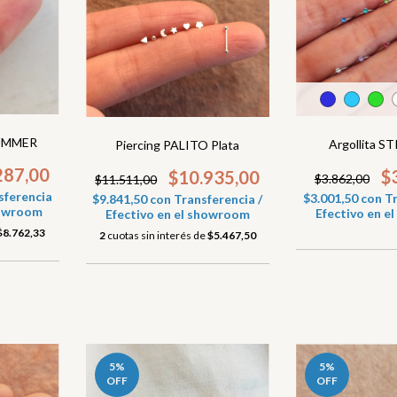
SUMMER
Argollita 
Piercing PALITO Plata
287,00
$
$10.935,00
$3.862,00
$11.511,00
sferencia
$3.001,50
con
Tr
$9.841,50
con
Transferencia /
showroom
Efectivo en 
Efectivo en el showroom
$8.762,33
2
cuotas sin interés de
$5.467,50
5
%
5
%
OFF
OFF