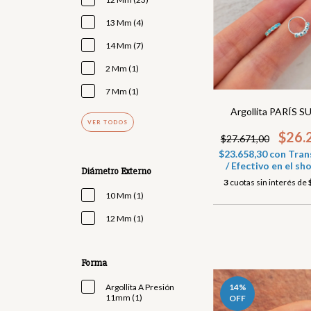
13 Mm (4)
14 Mm (7)
2 Mm (1)
7 Mm (1)
Argollita PARÍS 
VER TODOS
$26.
$27.671,00
$23.658,30
con
Tran
/ Efectivo en el 
Diámetro Externo
3
cuotas sin interés de
10 Mm (1)
12 Mm (1)
Forma
14
%
Argollita A Presión
11mm (1)
OFF