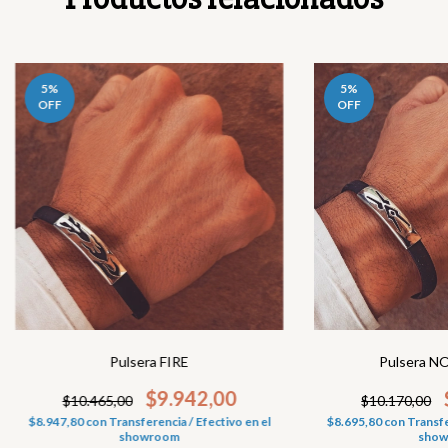
5
%
5
%
OFF
OFF
Pulsera FIRE
Pulsera 
$9.942,00
$10.465,00
$10.170,00
$8.947,80
con
Transferencia / Efectivo en el
$8.695,80
con
Transfe
showroom
show