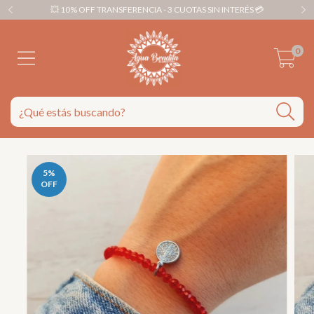
💥 10% OFF TRANSFERENCIA - 3 CUOTAS SIN INTERÉS 💳
0
5
%
OFF