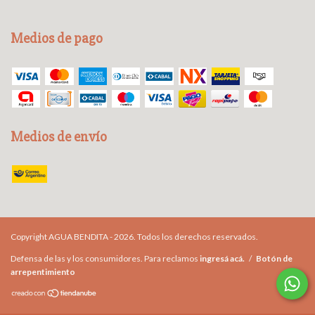
Medios de pago
Medios de envío
Copyright AGUA BENDITA - 2026. Todos los derechos reservados.
Defensa de las y los consumidores. Para reclamos
ingresá acá.
/
Botón de
arrepentimiento